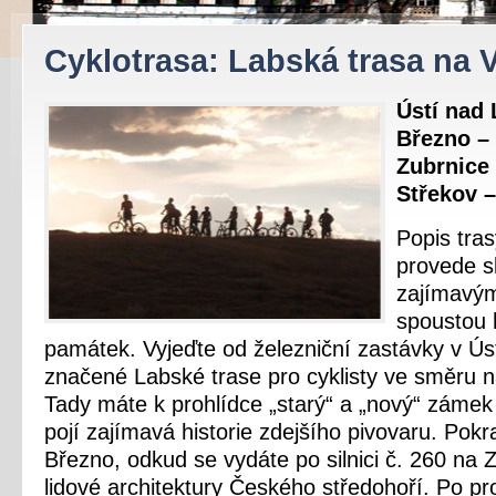
Cyklotrasa: Labská trasa na 
Ústí nad
Březno –
Zubrnice
Střekov 
Popis tras
provede s
zajímavými
spoustou 
památek. Vyjeďte od železniční zastávky v Ú
značené Labské trase pro cyklisty ve směru n
Tady máte k prohlídce „starý“ a „nový“ zámek 
pojí zajímavá historie zdejšího pivovaru. Pokr
Březno, odkud se vydáte po silnici č. 260 na
lidové architektury Českého středohoří. Po p