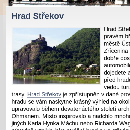
Hrad Střekov
Hrad Stře
pravém bř
městě Úst
Zřícenina 
dobře dos
automobil
dojedete 
před hrad
vedou turi
trasy.
Hrad Střekov
je zpřístupněn v dané pro
hradu se vám naskytne krásný výhled na okol
upravovalo během devatenáctého století arch
Ohmanem. Místo inspirovalo a nadchlo mnoh
jiných Karla Hynka Máchu nebo Richarda Wa