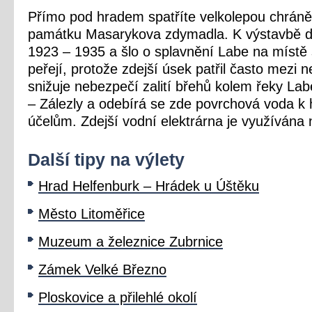
Přímo pod hradem spatříte velkolepou chrán
památku Masarykova zdymadla. K výstavbě d
1923 – 1935 a šlo o splavnění Labe na místě
peřejí, protože zdejší úsek patřil často mezi 
snižuje nebezpečí zalití břehů kolem řeky Lab
– Zálezly a odebírá se zde povrchová voda 
účelům. Zdejší vodní elektrárna je využívána n
Další
tipy na výlety
Hrad Helfenburk – Hrádek u Úštěku
Město Litoměřice
Muzeum a železnice Zubrnice
Zámek Velké Březno
Ploskovice a přilehlé okolí