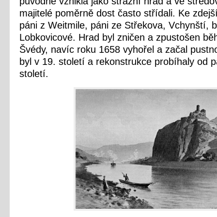
původně vznikla jako strážní hrad a ve střed
majitelé poměrně dost často střídali. Ke zdejš
páni z Weitmile, páni ze Střekova, Vchynští, 
Lobkovicové. Hrad byl zničen a zpustošen běhe
Švédy, navíc roku 1658 vyhořel a začal pust
byl v 19. století a rekonstrukce probíhaly od 
století.